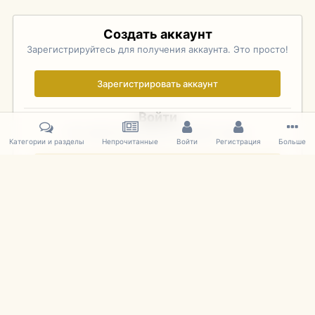
Создать аккаунт
Зарегистрируйтесь для получения аккаунта. Это просто!
Зарегистрировать аккаунт
Войти
Уже зарегистрированы? Войдите здесь.
Категории и разделы
Непрочитанные
Войти
Регистрация
Больше
Войти сейчас
Главная
Галерея
Pebble Beach Concours d'Elegance 2010
107
IPS Theme
by
IPSFocus
Язык
Cookies
mDiecast.com
Powered by Invision Community