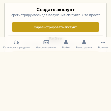
Создать аккаунт
Зарегистрируйтесь для получения аккаунта. Это просто!
Зарегистрировать аккаунт
Войти
Уже зарегистрированы? Войдите здесь.
Категории и разделы
Непрочитанные
Войти
Регистрация
Больше
Войти сейчас
Главная
Галерея
Pebble Beach Concours d'Elegance 2010
392
IPS Theme
by
IPSFocus
Язык
Cookies
mDiecast.com
Powered by Invision Community