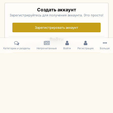
Создать аккаунт
Зарегистрируйтесь для получения аккаунта. Это просто!
Зарегистрировать аккаунт
Войти
Уже зарегистрированы? Войдите здесь.
Категории и разделы
Непрочитанные
Войти
Регистрация
Больше
Войти сейчас
Главная
Галерея
Pebble Beach Concours d'Elegance 2010
251
IPS Theme
by
IPSFocus
Язык
Cookies
mDiecast.com
Powered by Invision Community