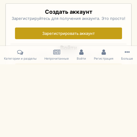
Создать аккаунт
Зарегистрируйтесь для получения аккаунта. Это просто!
Зарегистрировать аккаунт
Войти
Уже зарегистрированы? Войдите здесь.
Категории и разделы
Непрочитанные
Войти
Регистрация
Больше
Войти сейчас
Главная
Галерея
Pebble Beach Concours d'Elegance 2010
812
IPS Theme
by
IPSFocus
Язык
Cookies
mDiecast.com
Powered by Invision Community