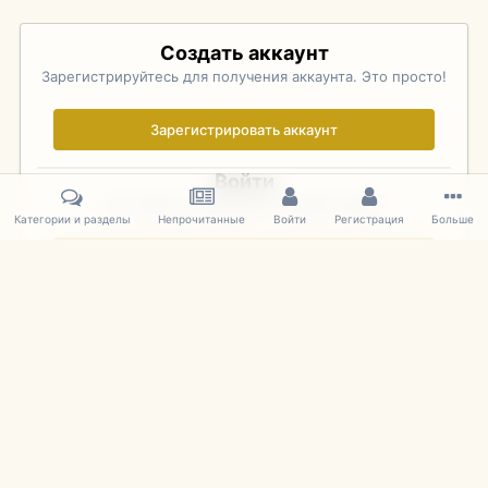
Создать аккаунт
Зарегистрируйтесь для получения аккаунта. Это просто!
Зарегистрировать аккаунт
Войти
Уже зарегистрированы? Войдите здесь.
Категории и разделы
Непрочитанные
Войти
Регистрация
Больше
Войти сейчас
Главная
Галерея
Pebble Beach Concours d'Elegance 2010
229
IPS Theme
by
IPSFocus
Язык
Cookies
mDiecast.com
Powered by Invision Community