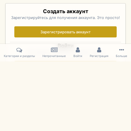
Создать аккаунт
Зарегистрируйтесь для получения аккаунта. Это просто!
Зарегистрировать аккаунт
Войти
Уже зарегистрированы? Войдите здесь.
Категории и разделы
Непрочитанные
Войти
Регистрация
Больше
Войти сейчас
Главная
Галерея
Pebble Beach Concours d'Elegance 2010
819
IPS Theme
by
IPSFocus
Язык
Cookies
mDiecast.com
Powered by Invision Community