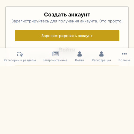
Создать аккаунт
Зарегистрируйтесь для получения аккаунта. Это просто!
Зарегистрировать аккаунт
Войти
Уже зарегистрированы? Войдите здесь.
Категории и разделы
Непрочитанные
Войти
Регистрация
Больше
Войти сейчас
Главная
Галерея
Pebble Beach Concours d'Elegance 2010
707
IPS Theme
by
IPSFocus
Язык
Cookies
mDiecast.com
Powered by Invision Community