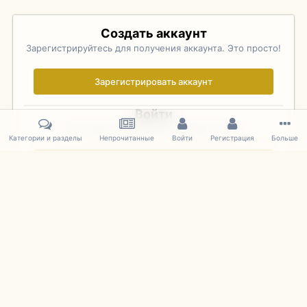
Создать аккаунт
Зарегистрируйтесь для получения аккаунта. Это просто!
Зарегистрировать аккаунт
Войти
Уже зарегистрированы? Войдите здесь.
Категории и разделы
Непрочитанные
Войти
Регистрация
Больше
Войти сейчас
Главная
Галерея
Pebble Beach Concours d'Elegance 2010
547
IPS Theme
by
IPSFocus
Язык
Cookies
mDiecast.com
Powered by Invision Community