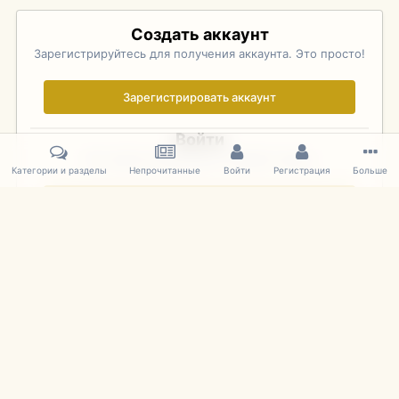
Создать аккаунт
Зарегистрируйтесь для получения аккаунта. Это просто!
Зарегистрировать аккаунт
Войти
Уже зарегистрированы? Войдите здесь.
Категории и разделы
Непрочитанные
Войти
Регистрация
Больше
Войти сейчас
Главная
Галерея
Pebble Beach Concours d'Elegance 2010
555
IPS Theme
by
IPSFocus
Язык
Cookies
mDiecast.com
Powered by Invision Community