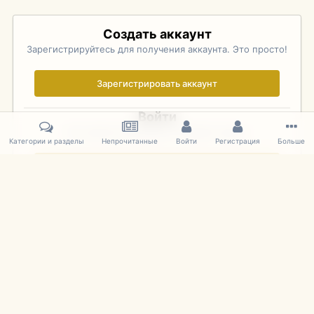
Создать аккаунт
Зарегистрируйтесь для получения аккаунта. Это просто!
Зарегистрировать аккаунт
Войти
Уже зарегистрированы? Войдите здесь.
Категории и разделы
Непрочитанные
Войти
Регистрация
Больше
Войти сейчас
Главная
Галерея
Pebble Beach Concours d'Elegance 2010
235
IPS Theme
by
IPSFocus
Язык
Cookies
mDiecast.com
Powered by Invision Community