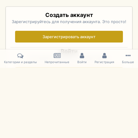
Создать аккаунт
Зарегистрируйтесь для получения аккаунта. Это просто!
Зарегистрировать аккаунт
Войти
Уже зарегистрированы? Войдите здесь.
Категории и разделы
Непрочитанные
Войти
Регистрация
Больше
Войти сейчас
Главная
Галерея
Pebble Beach Concours d'Elegance 2010
677
IPS Theme
by
IPSFocus
Язык
Cookies
mDiecast.com
Powered by Invision Community