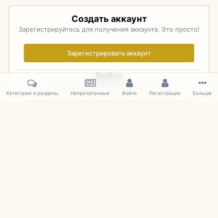
Создать аккаунт
Зарегистрируйтесь для получения аккаунта. Это просто!
Зарегистрировать аккаунт
Войти
Уже зарегистрированы? Войдите здесь.
Категории и разделы
Непрочитанные
Войти
Регистрация
Больше
Войти сейчас
Главная
Галерея
Pebble Beach Concours d'Elegance 2010
257
IPS Theme
by
IPSFocus
Язык
Cookies
mDiecast.com
Powered by Invision Community