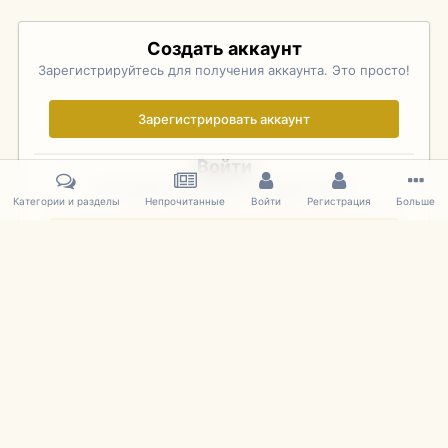
Создать аккаунт
Зарегистрируйтесь для получения аккаунта. Это просто!
Зарегистрировать аккаунт
Войти
Уже зарегистрированы? Войдите здесь.
Категории и разделы
Непрочитанные
Войти
Регистрация
Больше
Войти сейчас
Главная
Галерея
Pebble Beach Concours d'Elegance 2010
134
IPS Theme
by
IPSFocus
Язык
Cookies
mDiecast.com
Powered by Invision Community