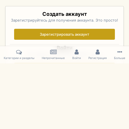
Создать аккаунт
Зарегистрируйтесь для получения аккаунта. Это просто!
Зарегистрировать аккаунт
Войти
Уже зарегистрированы? Войдите здесь.
Категории и разделы
Непрочитанные
Войти
Регистрация
Больше
Войти сейчас
Главная
Галерея
Pebble Beach Concours d'Elegance 2010
583
IPS Theme
by
IPSFocus
Язык
Cookies
mDiecast.com
Powered by Invision Community