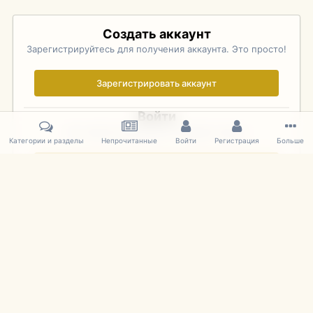
Создать аккаунт
Зарегистрируйтесь для получения аккаунта. Это просто!
Зарегистрировать аккаунт
Войти
Уже зарегистрированы? Войдите здесь.
Категории и разделы
Непрочитанные
Войти
Регистрация
Больше
Войти сейчас
Главная
Галерея
Pebble Beach Concours d'Elegance 2010
220
IPS Theme
by
IPSFocus
Язык
Cookies
mDiecast.com
Powered by Invision Community