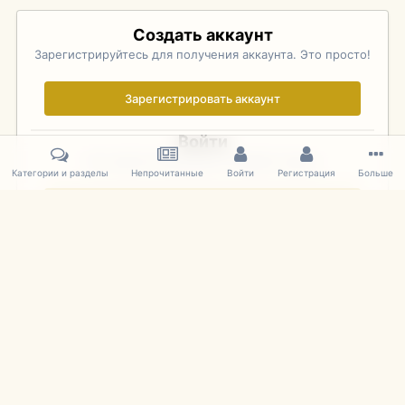
Создать аккаунт
Зарегистрируйтесь для получения аккаунта. Это просто!
Зарегистрировать аккаунт
Войти
Уже зарегистрированы? Войдите здесь.
Категории и разделы
Непрочитанные
Войти
Регистрация
Больше
Войти сейчас
Главная
Галерея
Pebble Beach Concours d'Elegance 2010
533
IPS Theme
by
IPSFocus
Язык
Cookies
mDiecast.com
Powered by Invision Community