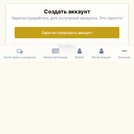
Создать аккаунт
Зарегистрируйтесь для получения аккаунта. Это просто!
Зарегистрировать аккаунт
Войти
Уже зарегистрированы? Войдите здесь.
Категории и разделы
Непрочитанные
Войти
Регистрация
Больше
Войти сейчас
Главная
Галерея
Pebble Beach Concours d'Elegance 2010
667
IPS Theme
by
IPSFocus
Язык
Cookies
mDiecast.com
Powered by Invision Community