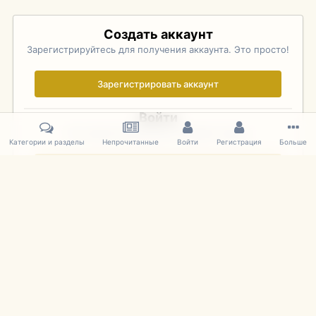
Создать аккаунт
Зарегистрируйтесь для получения аккаунта. Это просто!
Зарегистрировать аккаунт
Войти
Уже зарегистрированы? Войдите здесь.
Категории и разделы
Непрочитанные
Войти
Регистрация
Больше
Войти сейчас
Главная
Галерея
Pebble Beach Concours d'Elegance 2010
817.
IPS Theme
by
IPSFocus
Язык
Cookies
mDiecast.com
Powered by Invision Community