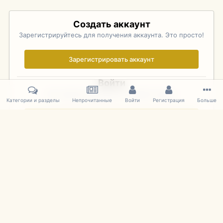
Создать аккаунт
Зарегистрируйтесь для получения аккаунта. Это просто!
Зарегистрировать аккаунт
Войти
Уже зарегистрированы? Войдите здесь.
Категории и разделы
Непрочитанные
Войти
Регистрация
Больше
Войти сейчас
Главная
Галерея
Pebble Beach Concours d'Elegance 2010
778
IPS Theme
by
IPSFocus
Язык
Cookies
mDiecast.com
Powered by Invision Community