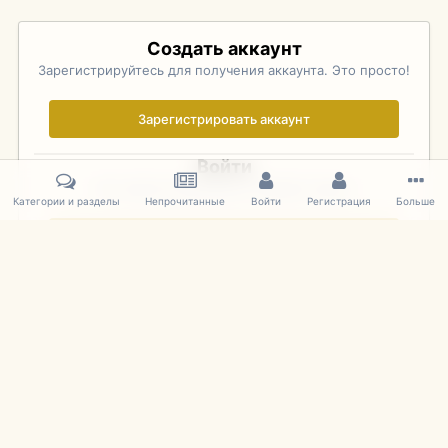
Создать аккаунт
Зарегистрируйтесь для получения аккаунта. Это просто!
Зарегистрировать аккаунт
Войти
Уже зарегистрированы? Войдите здесь.
Категории и разделы
Непрочитанные
Войти
Регистрация
Больше
Войти сейчас
Главная
Галерея
Pebble Beach Concours d'Elegance 2010
375
IPS Theme
by
IPSFocus
Язык
Cookies
mDiecast.com
Powered by Invision Community