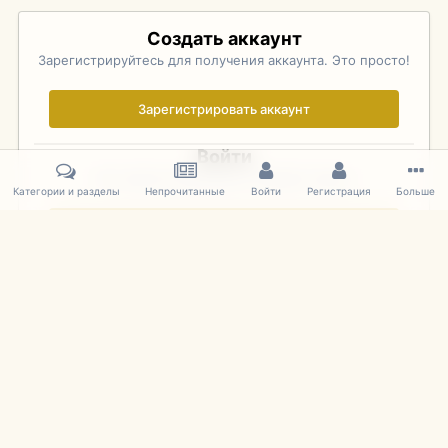
Создать аккаунт
Зарегистрируйтесь для получения аккаунта. Это просто!
Зарегистрировать аккаунт
Войти
Уже зарегистрированы? Войдите здесь.
Категории и разделы
Непрочитанные
Войти
Регистрация
Больше
Войти сейчас
Главная
Галерея
Pebble Beach Concours d'Elegance 2010
844
IPS Theme
by
IPSFocus
Язык
Cookies
mDiecast.com
Powered by Invision Community