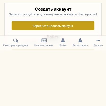
Создать аккаунт
Зарегистрируйтесь для получения аккаунта. Это просто!
Зарегистрировать аккаунт
Войти
Уже зарегистрированы? Войдите здесь.
Категории и разделы
Непрочитанные
Войти
Регистрация
Больше
Войти сейчас
Главная
Галерея
Pebble Beach Concours d'Elegance 2010
178
IPS Theme
by
IPSFocus
Язык
Cookies
mDiecast.com
Powered by Invision Community