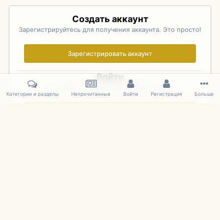
Создать аккаунт
Зарегистрируйтесь для получения аккаунта. Это просто!
Зарегистрировать аккаунт
Войти
Уже зарегистрированы? Войдите здесь.
Категории и разделы
Непрочитанные
Войти
Регистрация
Больше
Войти сейчас
Главная
Галерея
Pebble Beach Concours d'Elegance 2010
076
IPS Theme
by
IPSFocus
Язык
Cookies
mDiecast.com
Powered by Invision Community