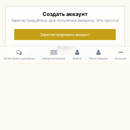
Создать аккаунт
Зарегистрируйтесь для получения аккаунта. Это просто!
Зарегистрировать аккаунт
Войти
Уже зарегистрированы? Войдите здесь.
Категории и разделы
Непрочитанные
Войти
Регистрация
Больше
Войти сейчас
Главная
Галерея
Pebble Beach Concours d'Elegance 2010
045
IPS Theme
by
IPSFocus
Язык
Cookies
mDiecast.com
Powered by Invision Community