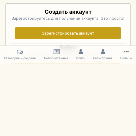
Создать аккаунт
Зарегистрируйтесь для получения аккаунта. Это просто!
Зарегистрировать аккаунт
Войти
Уже зарегистрированы? Войдите здесь.
Категории и разделы
Непрочитанные
Войти
Регистрация
Больше
Войти сейчас
Главная
Галерея
Pebble Beach Concours d'Elegance 2010
680
IPS Theme
by
IPSFocus
Язык
Cookies
mDiecast.com
Powered by Invision Community