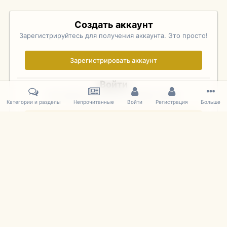
Создать аккаунт
Зарегистрируйтесь для получения аккаунта. Это просто!
Зарегистрировать аккаунт
Войти
Уже зарегистрированы? Войдите здесь.
Категории и разделы
Непрочитанные
Войти
Регистрация
Больше
Войти сейчас
Главная
Галерея
Pebble Beach Concours d'Elegance 2010
664
IPS Theme
by
IPSFocus
Язык
Cookies
mDiecast.com
Powered by Invision Community