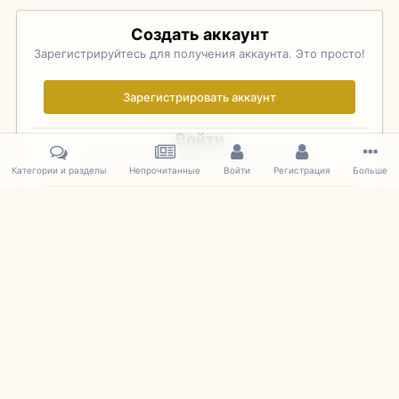
Создать аккаунт
Зарегистрируйтесь для получения аккаунта. Это просто!
Зарегистрировать аккаунт
Войти
Уже зарегистрированы? Войдите здесь.
Категории и разделы
Непрочитанные
Войти
Регистрация
Больше
Войти сейчас
Главная
Галерея
Pebble Beach Concours d'Elegance 2010
763
IPS Theme
by
IPSFocus
Язык
Cookies
mDiecast.com
Powered by Invision Community