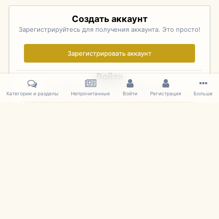
Создать аккаунт
Зарегистрируйтесь для получения аккаунта. Это просто!
Зарегистрировать аккаунт
Войти
Уже зарегистрированы? Войдите здесь.
Категории и разделы
Непрочитанные
Войти
Регистрация
Больше
Войти сейчас
Главная
Галерея
Pebble Beach Concours d'Elegance 2010
293
IPS Theme
by
IPSFocus
Язык
Cookies
mDiecast.com
Powered by Invision Community