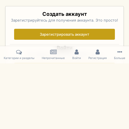
Создать аккаунт
Зарегистрируйтесь для получения аккаунта. Это просто!
Зарегистрировать аккаунт
Войти
Уже зарегистрированы? Войдите здесь.
Категории и разделы
Непрочитанные
Войти
Регистрация
Больше
Войти сейчас
Главная
Галерея
Pebble Beach Concours d'Elegance 2010
207
IPS Theme
by
IPSFocus
Язык
Cookies
mDiecast.com
Powered by Invision Community