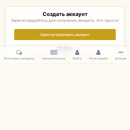
Создать аккаунт
Зарегистрируйтесь для получения аккаунта. Это просто!
Зарегистрировать аккаунт
Войти
Уже зарегистрированы? Войдите здесь.
Категории и разделы
Непрочитанные
Войти
Регистрация
Больше
Войти сейчас
Главная
Галерея
Pebble Beach Concours d'Elegance 2010
794
IPS Theme
by
IPSFocus
Язык
Cookies
mDiecast.com
Powered by Invision Community