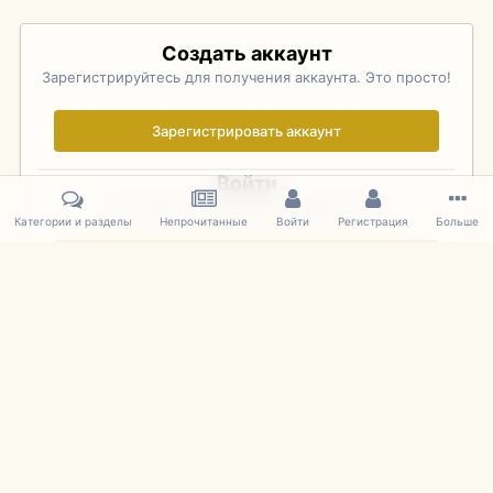
Создать аккаунт
Зарегистрируйтесь для получения аккаунта. Это просто!
Зарегистрировать аккаунт
Войти
Уже зарегистрированы? Войдите здесь.
Категории и разделы
Непрочитанные
Войти
Регистрация
Больше
Войти сейчас
Главная
Галерея
Pebble Beach Concours d'Elegance 2010
751
IPS Theme
by
IPSFocus
Язык
Cookies
mDiecast.com
Powered by Invision Community