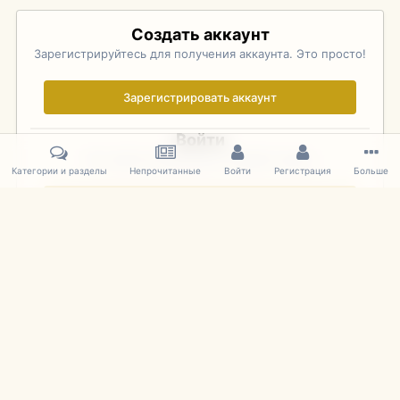
Создать аккаунт
Зарегистрируйтесь для получения аккаунта. Это просто!
Зарегистрировать аккаунт
Войти
Уже зарегистрированы? Войдите здесь.
Категории и разделы
Непрочитанные
Войти
Регистрация
Больше
Войти сейчас
Главная
Галерея
Pebble Beach Concours d'Elegance 2010
399
IPS Theme
by
IPSFocus
Язык
Cookies
mDiecast.com
Powered by Invision Community