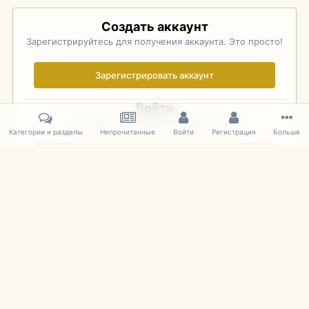
Создать аккаунт
Зарегистрируйтесь для получения аккаунта. Это просто!
Зарегистрировать аккаунт
Войти
Уже зарегистрированы? Войдите здесь.
Категории и разделы
Непрочитанные
Войти
Регистрация
Больше
Войти сейчас
Главная
Галерея
Pebble Beach Concours d'Elegance 2010
274
IPS Theme
by
IPSFocus
Язык
Cookies
mDiecast.com
Powered by Invision Community