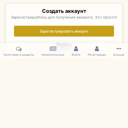
Создать аккаунт
Зарегистрируйтесь для получения аккаунта. Это просто!
Зарегистрировать аккаунт
Войти
Уже зарегистрированы? Войдите здесь.
Категории и разделы
Непрочитанные
Войти
Регистрация
Больше
Войти сейчас
Главная
Галерея
Pebble Beach Concours d'Elegance 2010
527
IPS Theme
by
IPSFocus
Язык
Cookies
mDiecast.com
Powered by Invision Community