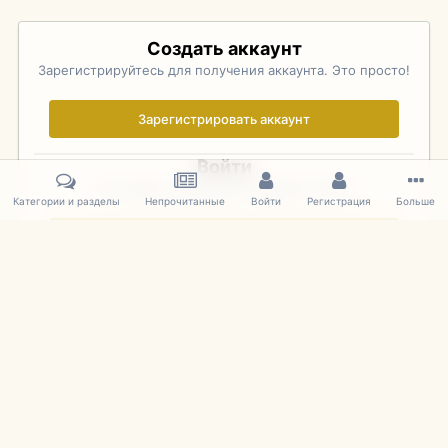
Создать аккаунт
Зарегистрируйтесь для получения аккаунта. Это просто!
Зарегистрировать аккаунт
Войти
Уже зарегистрированы? Войдите здесь.
Категории и разделы
Непрочитанные
Войти
Регистрация
Больше
Войти сейчас
Главная
Галерея
Pebble Beach Concours d'Elegance 2010
623
IPS Theme
by
IPSFocus
Язык
Cookies
mDiecast.com
Powered by Invision Community