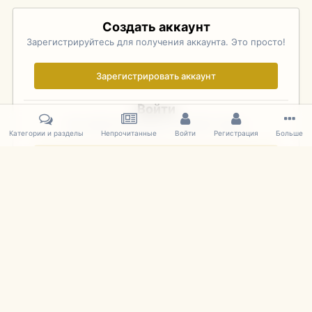
Создать аккаунт
Зарегистрируйтесь для получения аккаунта. Это просто!
Зарегистрировать аккаунт
Войти
Уже зарегистрированы? Войдите здесь.
Категории и разделы
Непрочитанные
Войти
Регистрация
Больше
Войти сейчас
Главная
Галерея
Pebble Beach Concours d'Elegance 2010
728
IPS Theme
by
IPSFocus
Язык
Cookies
mDiecast.com
Powered by Invision Community