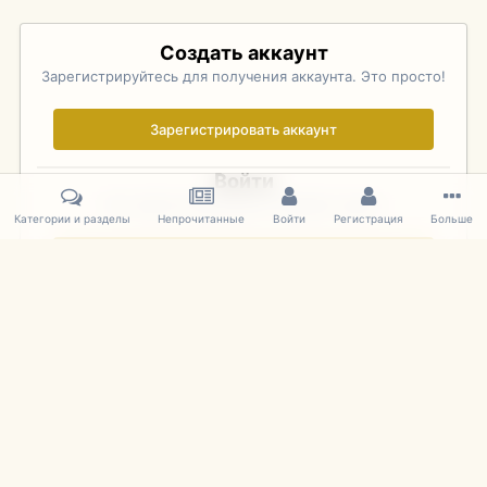
Создать аккаунт
Зарегистрируйтесь для получения аккаунта. Это просто!
Зарегистрировать аккаунт
Войти
Уже зарегистрированы? Войдите здесь.
Категории и разделы
Непрочитанные
Войти
Регистрация
Больше
Войти сейчас
Главная
Галерея
Pebble Beach Concours d'Elegance 2010
525
IPS Theme
by
IPSFocus
Язык
Cookies
mDiecast.com
Powered by Invision Community