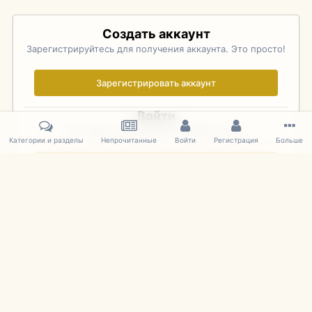
Создать аккаунт
Зарегистрируйтесь для получения аккаунта. Это просто!
Зарегистрировать аккаунт
Войти
Уже зарегистрированы? Войдите здесь.
Категории и разделы
Непрочитанные
Войти
Регистрация
Больше
Войти сейчас
Главная
Галерея
Pebble Beach Concours d'Elegance 2010
009
IPS Theme
by
IPSFocus
Язык
Cookies
mDiecast.com
Powered by Invision Community