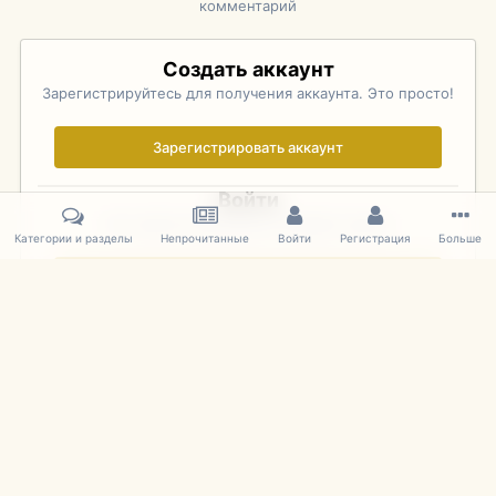
комментарий
Создать аккаунт
Зарегистрируйтесь для получения аккаунта. Это просто!
Зарегистрировать аккаунт
Войти
Уже зарегистрированы? Войдите здесь.
Категории и разделы
Непрочитанные
Войти
Регистрация
Больше
Войти сейчас
Главная
Галерея
Rolex Monterey Motorsports Reunion - Practice (
IPS Theme
by
IPSFocus
Язык
Cookies
mDiecast.com
Powered by Invision Community