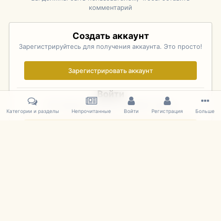
комментарий
Создать аккаунт
Зарегистрируйтесь для получения аккаунта. Это просто!
Зарегистрировать аккаунт
Войти
Уже зарегистрированы? Войдите здесь.
Категории и разделы
Непрочитанные
Войти
Регистрация
Больше
Войти сейчас
Главная
Галерея
Rolex Monterey Motorsports Reunion - Practice (
IPS Theme
by
IPSFocus
Язык
Cookies
mDiecast.com
Powered by Invision Community