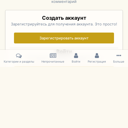
комментарий
Создать аккаунт
Зарегистрируйтесь для получения аккаунта. Это просто!
Зарегистрировать аккаунт
Войти
Уже зарегистрированы? Войдите здесь.
Категории и разделы
Непрочитанные
Войти
Регистрация
Больше
Войти сейчас
Главная
Галерея
Rolex Monterey Motorsports Reunion - Practice (
IPS Theme
by
IPSFocus
Язык
Cookies
mDiecast.com
Powered by Invision Community