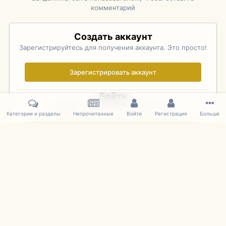
комментарий
Создать аккаунт
Зарегистрируйтесь для получения аккаунта. Это просто!
Зарегистрировать аккаунт
Войти
Уже зарегистрированы? Войдите здесь.
Категории и разделы
Непрочитанные
Войти
Регистрация
Больше
Войти сейчас
Главная
Галерея
Rolex Monterey Motorsports Reunion - Practice (
IPS Theme
by
IPSFocus
Язык
Cookies
mDiecast.com
Powered by Invision Community