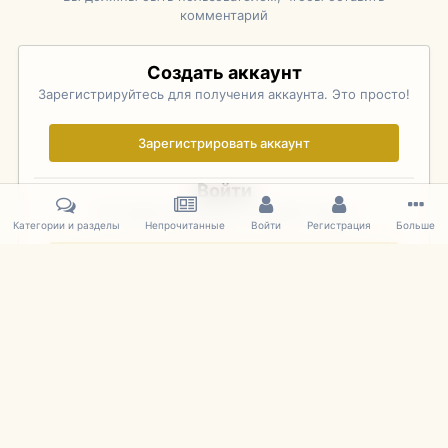
комментарий
Создать аккаунт
Зарегистрируйтесь для получения аккаунта. Это просто!
Зарегистрировать аккаунт
Войти
Уже зарегистрированы? Войдите здесь.
Категории и разделы
Непрочитанные
Войти
Регистрация
Больше
Войти сейчас
Главная
Галерея
Rolex Monterey Motorsports Reunion - Practice (
IPS Theme
by
IPSFocus
Язык
Cookies
mDiecast.com
Powered by Invision Community