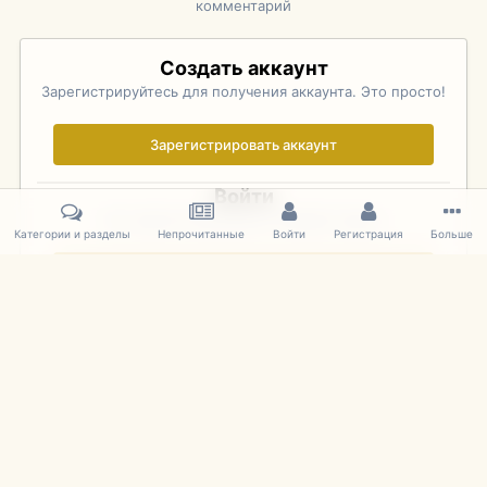
комментарий
Создать аккаунт
Зарегистрируйтесь для получения аккаунта. Это просто!
Зарегистрировать аккаунт
Войти
Уже зарегистрированы? Войдите здесь.
Категории и разделы
Непрочитанные
Войти
Регистрация
Больше
Войти сейчас
Главная
Галерея
Rolex Monterey Motorsports Reunion - Practice (
IPS Theme
by
IPSFocus
Язык
Cookies
mDiecast.com
Powered by Invision Community