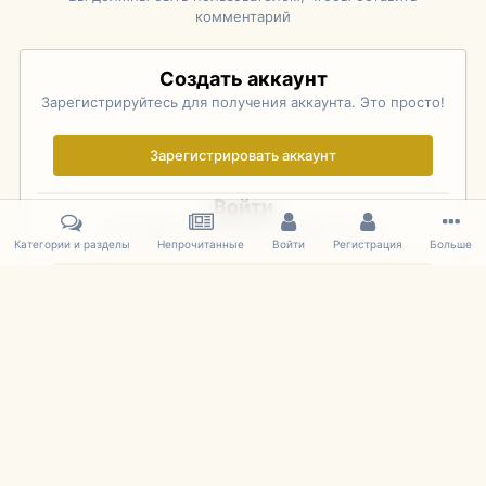
комментарий
Создать аккаунт
Зарегистрируйтесь для получения аккаунта. Это просто!
Зарегистрировать аккаунт
Войти
Уже зарегистрированы? Войдите здесь.
Категории и разделы
Непрочитанные
Войти
Регистрация
Больше
Войти сейчас
Главная
Галерея
Rolex Monterey Motorsports Reunion - Practice (
IPS Theme
by
IPSFocus
Язык
Cookies
mDiecast.com
Powered by Invision Community