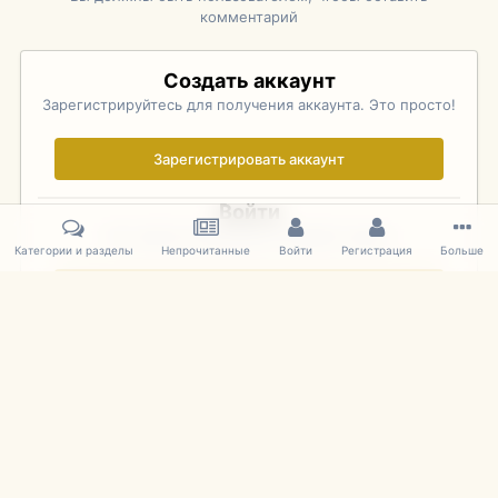
комментарий
Создать аккаунт
Зарегистрируйтесь для получения аккаунта. Это просто!
Зарегистрировать аккаунт
Войти
Уже зарегистрированы? Войдите здесь.
Категории и разделы
Непрочитанные
Войти
Регистрация
Больше
Войти сейчас
Главная
Галерея
Rolex Monterey Motorsports Reunion - Practice (
IPS Theme
by
IPSFocus
Язык
Cookies
mDiecast.com
Powered by Invision Community