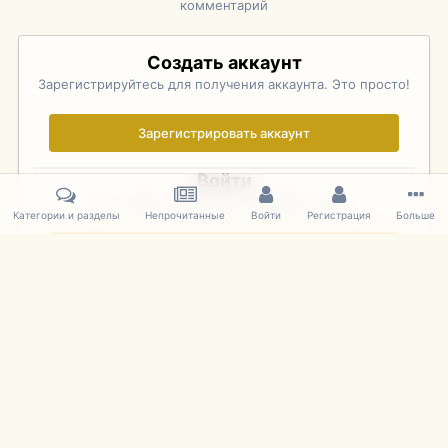
комментарий
Создать аккаунт
Зарегистрируйтесь для получения аккаунта. Это просто!
Зарегистрировать аккаунт
Войти
Уже зарегистрированы? Войдите здесь.
Категории и разделы
Непрочитанные
Войти
Регистрация
Больше
Войти сейчас
Главная
Галерея
Rolex Monterey Motorsports Reunion - Practice (
IPS Theme
by
IPSFocus
Язык
Cookies
mDiecast.com
Powered by Invision Community