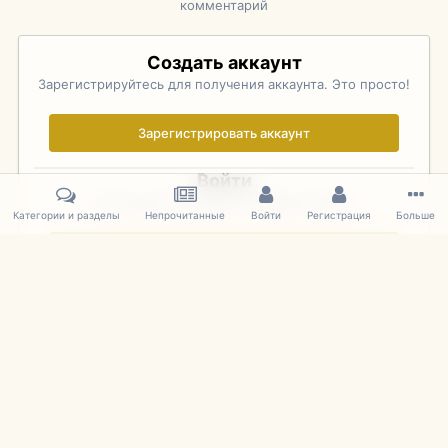
комментарий
Создать аккаунт
Зарегистрируйтесь для получения аккаунта. Это просто!
Зарегистрировать аккаунт
Войти
Уже зарегистрированы? Войдите здесь.
Категории и разделы
Непрочитанные
Войти
Регистрация
Больше
Войти сейчас
Главная
Галерея
Rolex Monterey Motorsports Reunion - Practice (
IPS Theme
by
IPSFocus
Язык
Cookies
mDiecast.com
Powered by Invision Community