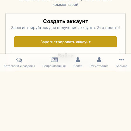
комментарий
Создать аккаунт
Зарегистрируйтесь для получения аккаунта. Это просто!
Зарегистрировать аккаунт
Войти
Уже зарегистрированы? Войдите здесь.
Категории и разделы
Непрочитанные
Войти
Регистрация
Больше
Войти сейчас
Главная
Галерея
Rolex Monterey Motorsports Reunion - Practice (
IPS Theme
by
IPSFocus
Язык
Cookies
mDiecast.com
Powered by Invision Community