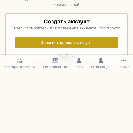
комментарий
Создать аккаунт
Зарегистрируйтесь для получения аккаунта. Это просто!
Зарегистрировать аккаунт
Войти
Уже зарегистрированы? Войдите здесь.
Категории и разделы
Непрочитанные
Войти
Регистрация
Больше
Войти сейчас
Главная
Галерея
Rolex Monterey Motorsports Reunion - Practice (
IPS Theme
by
IPSFocus
Язык
Cookies
mDiecast.com
Powered by Invision Community